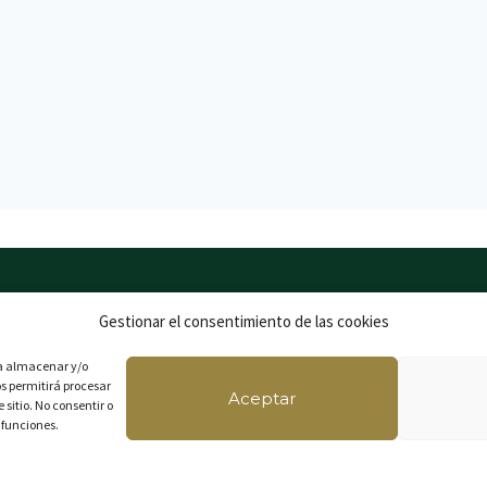
os para él
Aviso legal
Gestionar el consentimiento de las cookies
os para ella
Política de privacidad
ra almacenar y/o
nline
Política de cookies
os permitirá procesar
Aceptar
Política de devoluciones
sitio. No consentir o
 funciones.