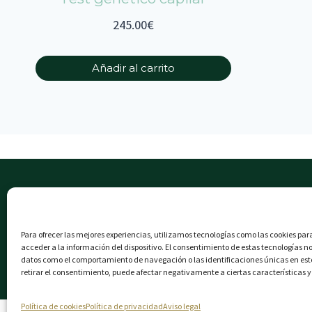
245.00
€
Añadir al carrito
Tratamient
Tratamient
Para ofrecer las mejores experiencias, utilizamos tecnologías como las cookies pa
Consulta O
acceder a la información del dispositivo. El consentimiento de estas tecnologías n
Blog
datos como el comportamiento de navegación o las identificaciones únicas en este 
retirar el consentimiento, puede afectar negativamente a ciertas características y
Política de cookies
Política de privacidad
Aviso legal