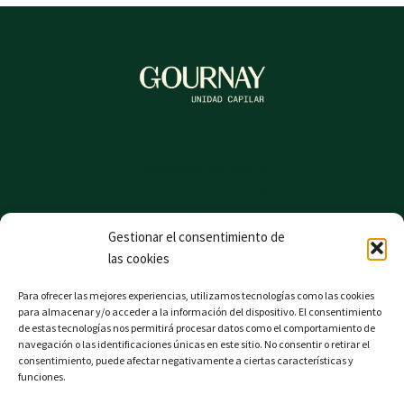
Tratamientos para él
Tratamientos para ella
Consulta Online
Gestionar el consentimiento de
Blog
las cookies
Para ofrecer las mejores experiencias, utilizamos tecnologías como las cookies
para almacenar y/o acceder a la información del dispositivo. El consentimiento
Aviso legal
de estas tecnologías nos permitirá procesar datos como el comportamiento de
navegación o las identificaciones únicas en este sitio. No consentir o retirar el
Política de privacidad
consentimiento, puede afectar negativamente a ciertas características y
Política de cookies
funciones.
Política de devoluciones