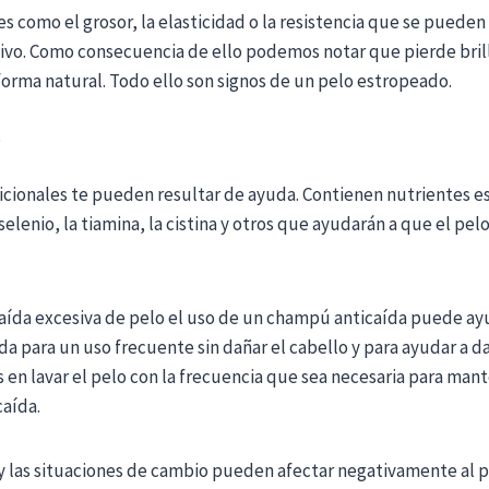
s como el grosor, la elasticidad o la resistencia que se pueden
ivo. Como consecuencia de ello podemos notar que pierde brill
orma natural. Todo ello son signos de un pelo estropeado.
i
ionales te pueden resultar de ayuda. Contienen nutrientes es
 selenio, la tiamina, la cistina y otros que ayudarán a que el pe
ída excesiva de pelo el uso de un champú anticaída puede ayu
a para un uso frecuente sin dañar el cabello y para ayudar a d
 en lavar el pelo con la frecuencia que sea necesaria para mant
caída.
y las situaciones de cambio pueden afectar negativamente al p