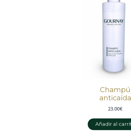
Champú
anticaíd
23.00
€
Añadir al carri